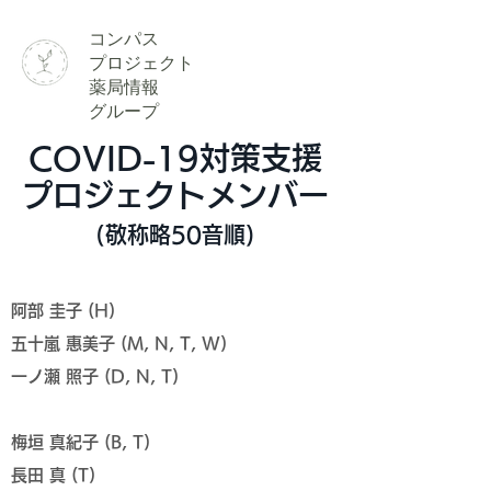
​コンパス
​プロジェクト
薬局情報
グループ
COVID-19対策支援
プロジェクト
メンバー
(
敬称略50音順)
阿部 圭子 (H)
五十嵐 惠美子 (M, N, T, W)
一ノ瀬 照子 (D, N, T)
梅垣 真紀子 (B, T)
長田 真 (T)