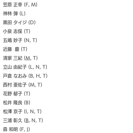
笠原 正幸 (F, M)
神林 弾 (L)
黒田 タイジ (D)
小泉 志保 (T)
五嶋 妙子 (N, T)
​近藤 慶 (T)
清家 三紀 (
M,
T)
立山 由紀子 (L, N, T)
戸倉 なおみ (B, H, T)
西村 亜佐子 (M, T)
花野 郁子 (T)
松井 隆良 (B)
松澤 京子 (I, N, T)
三浦 彰久 (
B
, N, T)
森 和明 (F,
I
)