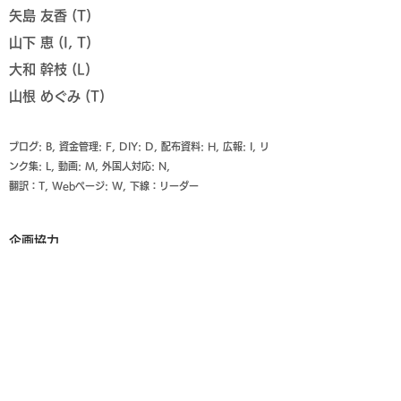
矢島 友香 (T)
山下 恵 (I, T)
大和 幹枝 (L)
山根 めぐみ (T)
ブログ: B, 資金管理: F, DIY: D, 配布資料: H, 広報: I, リ
ンク集: L, 動画: M, 外国人対応: N,
翻訳：T, Webページ: W, 下線：リーダー
企画協力
河口 八重子 氏 (国立病院機構京都医療セン
ター )
山本 孝 氏, 川﨑 達也 氏 (フィットネス企画
Q)
藤井 文香 氏 (PLUSPACE)