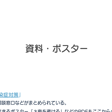
 / News
compass リブレ 研究
ワクチン調製info
緊急避妊薬 /
資料・ポスター
染症対策
」
談窓口などがまとめられている。
できるポスター
「３密を避ける」などのPDFもここから