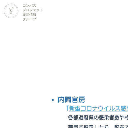
​コンパス
​プロジェクト
Home
About
COVID-19
薬局情報
グループ
内閣官房
「
新型コロナウイルス感
各都道府県の感染者数や相
薬局で掲示したり、配布