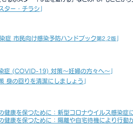
スター・チラシ
」
染症 市⺠向け感染予防ハンドブック
」
第2.2版
 (COVID-19) 対策〜妊婦の方々へ〜
」
策 身の回りを清潔にしましょう
」
の健康を保つために：新型コロナウイルス感染症
の健康を保つために：隔離や自宅待機により行動