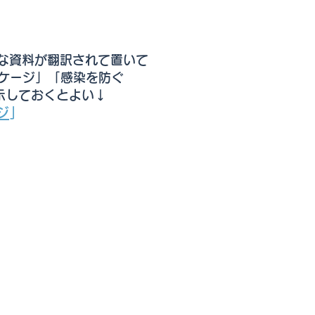
な資料が翻訳されて置いて
ケージ」「感染を防ぐ
示しておくとよい↓
ジ
」