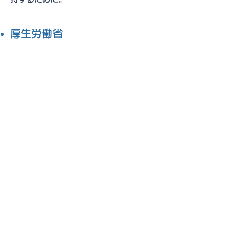
​厚生労働省
「
正しい手洗い方法
」
「
正しいマスクのつけ方
」
文部科学省
「
やってみよう！新型コロナウイ
ルス感染症対 みんなでできること
」
​池田 裕美枝 氏
「
緊急事態ガウンの作り方
」
京大SPH健康情報学分野 (中山教
授) の同門です。