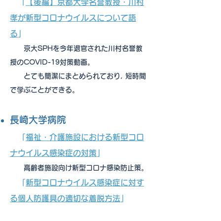
「
【後編】京都大学名誉教授・川村
孝が新型コロナウイルスについて語
る
」
京大SPHを今年退官された川村名誉教
授のCOVID-19対策動画。
とても簡潔にまとめられており, 短時間
で学ぶことができる。
長崎大学病院
「
福祉・介護施設における新型コロ
ナウイルス感染症の対策
」
高齢者施設向け新型コロナ感染防止策。
「
新型コロナウイルス感染症に対す
る個人防護具の適切な着脱方法
」