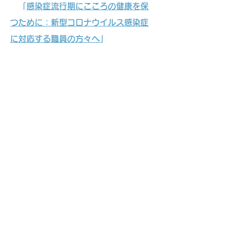
「
感染症流行期にこころの健康を保
つために：新型コロナウイルス感染症
に対応する職員の方々へ
」
「
感染症流行期にこころの健康を保
つために：隔離や自宅待機により行動
が制限されている方々へ
」
日本健康心理学会
「
情報提供コーナー
」
メンタルヘルス関係の資料がたくさんあ
ります。
Email:
kado.ayumi.7n@kyoto-u.ac.jp